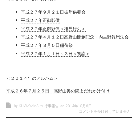
平成２７年９月２１日彼岸供養会
平成２７年正御影供
平成２７年正御影供＜稚児行列＞
平成２７年４月１２日高野山開創記念・内吉野報恩法会
平成２７年３月５日稲荷祭
平成２７年１月１日～３日＜初詣＞
＜２０１４年のアルバム＞
平成２６年７月２５日 高野山奥の院よだれかけ付け
by
KUWAYAMA
in
行事報告
on
2014年10月6日
行事報告（フェイスブック） は
コメントを受け付けていません