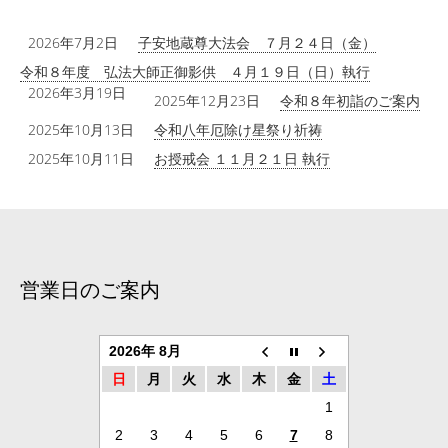
2026年7月2日
子安地蔵尊大法会 ７月２４日（金）
令和８年度 弘法大師正御影供 ４月１９日（日）執行
2026年3月19日
2025年12月23日
令和８年初詣のご案内
2025年10月13日
令和八年厄除け星祭り祈祷
2025年10月11日
お授戒会 １１月２１日 執行
営業日のご案内
2026年 8月
日
月
火
水
木
金
土
1
2
3
4
5
6
7
8