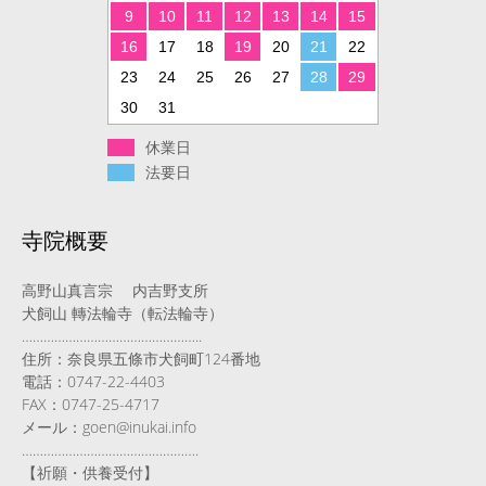
9
10
11
12
13
14
15
16
17
18
19
20
21
22
23
24
25
26
27
28
29
30
31
休業日
法要日
寺院概要
高野山真言宗 内吉野支所
犬飼山 轉法輪寺（転法輪寺）
…………………………………………..
住所：奈良県五條市犬飼町124番地
電話：0747-22-4403
FAX：0747-25-4717
メール：goen@inukai.info
………………………………………….
【祈願・供養受付】